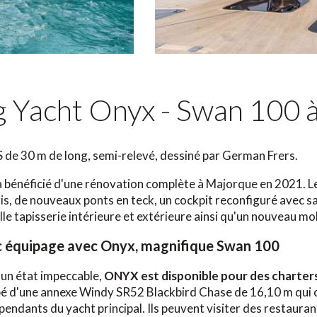
ng Yacht Onyx - Swan 100 à
de 30 m de long, semi-relevé, dessiné par German Frers.
t a bénéficié d'une rénovation complète à Majorque en 2021.
is, de nouveaux ponts en teck, un cockpit reconfiguré avec sal
lle tapisserie intérieure et extérieure ainsi qu'un nouveau mob
ec équipage avec Onyx, magnifique Swan 100
un état impeccable,
ONYX est disponible pour des charter
pé d'une annexe Windy SR52 Blackbird Chase de 16,10 m qui ou
pendants du yacht principal. Ils peuvent visiter des restaurant