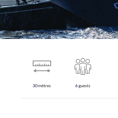
30
mètres
6
guests