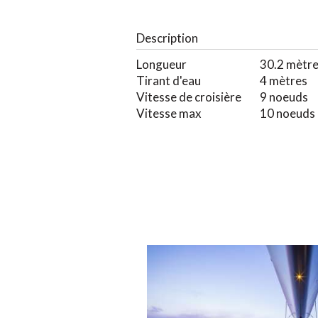
Description
Longueur
30.2 mètr
Tirant d'eau
4 mètres
Vitesse de croisière
9 noeuds
Vitesse max
10 noeuds