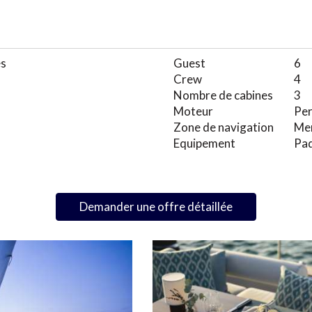
es
Guest
6
Crew
4
Nombre de cabines
3
Moteur
Per
Zone de navigation
Me
Equipement
Pad
Demander une offre détaillée