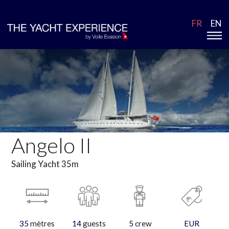
FR
EN
Angelo II
Sailing Yacht 35m
35
mètres
14
guests
5
crew
EUR