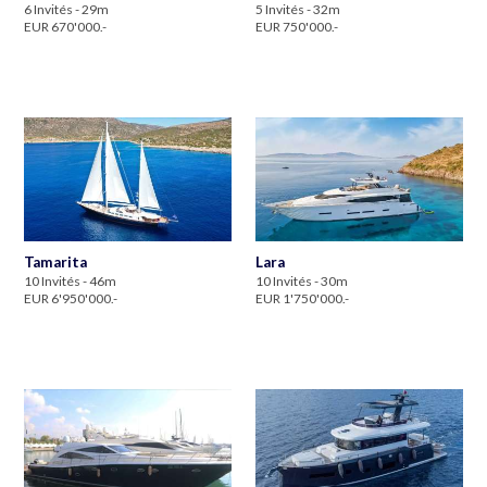
6 Invités - 29m
5 Invités - 32m
EUR 670'000.-
EUR 750'000.-
Tamarita
Lara
10 Invités - 46m
10 Invités - 30m
EUR 6'950'000.-
EUR 1'750'000.-