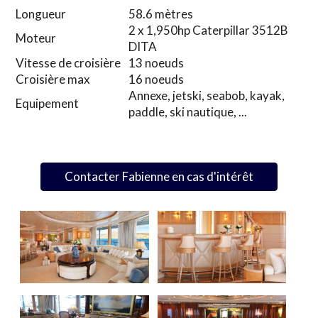
Longueur
58.6 mètres
2 x 1,950hp Caterpillar 3512B
Moteur
DITA
Vitesse de croisière
13 noeuds
Croisière max
16 noeuds
Annexe, jetski, seabob, kayak,
Equipement
paddle, ski nautique, ...
Contacter Fabienne en cas d'intérêt