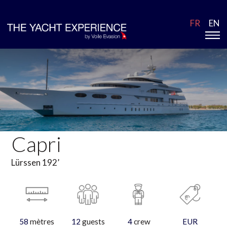
FR
EN
Capri
Lürssen 192’
58
mètres
12
guests
4
crew
EUR