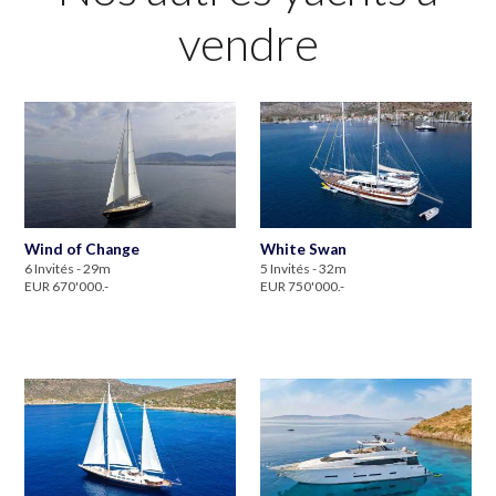
vendre
Wind of Change
White Swan
6 Invités - 29m
5 Invités - 32m
EUR 670'000.-
EUR 750'000.-