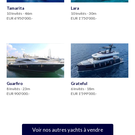
Tamarita
Lara
10 Invités - 46m
10 Invités - 30m
EUR 6'950'000.-
EUR 1'750'000.-
Guarfiro
Grateful
8 Invités - 23m
6 Invités - 18m
EUR 900'000.-
EUR 1'599'000.-
Voir nos autres yachts à vendre