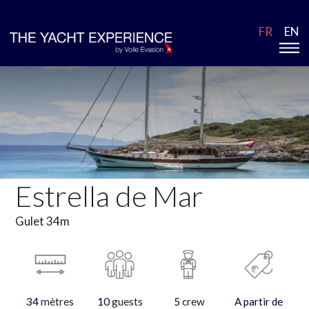
FR
EN
Estrella de Mar
Gulet 34m
34
mètres
10
guests
5
crew
A partir de