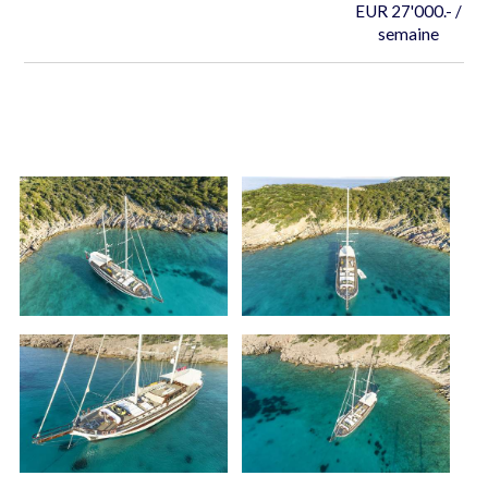
EUR 27'000.- /
semaine