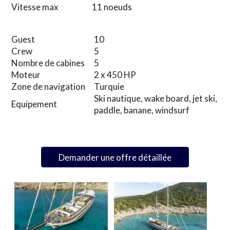
Vitesse max
11 noeuds
Guest
10
Crew
5
Nombre de cabines
5
Moteur
2 x 450 HP
Zone de navigation
Turquie
Ski nautique, wake board, jet ski,
Equipement
paddle, banane, windsurf
Demander une offre détaillée