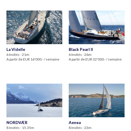
La Videlle
Black Pearl II
6 Invités - 21m
6 Invités - 26m
A partir de EUR 16'000.- / semaine
A partir de EUR 32'000.- / semaine
NORDVÆR
Aenea
8 Invités - 15.35m
8 Invités - 23m